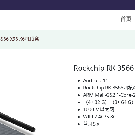
首页
 3566 X96 X6机顶盒
Rockchip RK 35
Android 11
Rockchip RK 3566四核A
ARM Mali-G52 1-Core-2
（4+ 32 G）（8+ 64 G
1000 M以太网
WIFI 2.4G/5.8G
蓝牙5.x