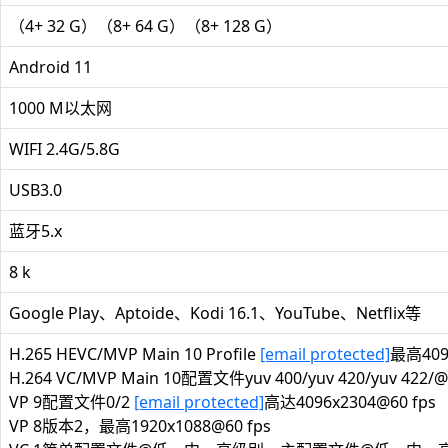
（4+ 32 G）（8+ 64 G）（8+ 128 G）
Android 11
1000 M以太网
WIFI 2.4G/5.8G
USB3.0
蓝牙5.x
8 k
Google Play、Aptoide、Kodi 16.1、YouTube、Netflix等
H.265 HEVC/MVP Main 10 Profile
[email protected]
最高409
H.264 VC/MVP Main 10配置文件yuv 400/yuv 420/yuv 422/
VP 9配置文件0/2
[email protected]
高达4096x2304@60 fps
VP 8版本2，最高1920x1088@60 fps